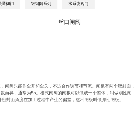
暖通阀门
锻钢阀系列
水系统阀门
丝口闸阀
直，闸阀只能作全开和全关，不适合作调节和节流。闸板有两个密封面，
数而异，通常为5o。楔式闸阀的闸板可以做成一个整体，叫做刚性闸
补密封面角度在加工过程中产生的偏差，这种闸板叫做弹性闸板。