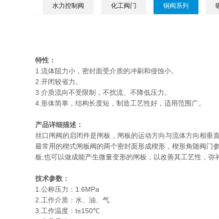
水力控制阀
化工阀门
铜阀系列
特性：
1.流体阻力小，密封面受介质的冲刷和侵蚀小。
2.开闭较省力。
3.介质流向不受限制，不扰流、不降低压力。
4.形体简单，结构长度短，制造工艺性好，适用范围广。
产品详细描述：
丝口闸阀的启闭件是闸板，闸板的运动方向与流体方向相垂
最常用的楔式闸板阀的两个密封面形成楔形，楔形角随阀门参
板;也可以做成能产生微量变形的闸板，以改善其工艺性，弥
技术参数：
1.公称压力：1.6MPa
2.工作介质：水、油、气
3.工作温度：t≤150℃